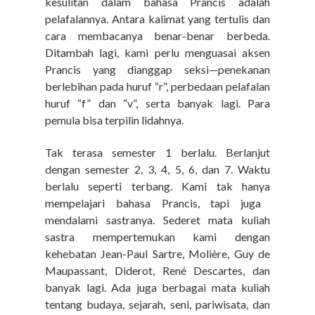
kesulitan dalam bahasa Prancis adalah
pelafalannya. Antara kalimat yang tertulis dan
cara membacanya benar-benar berbeda.
Ditambah lagi, kami perlu menguasai aksen
Prancis yang dianggap seksi—penekanan
berlebihan pada huruf “r”, perbedaan pelafalan
huruf “f” dan “v”, serta banyak lagi. Para
pemula bisa terpilin lidahnya.
Tak terasa semester 1 berlalu. Berlanjut
dengan semester 2, 3, 4
, 5, 6, dan 7
.
Waktu
berlalu seperti terbang.
Kami
tak hanya
mempelajari bahasa Prancis, tapi juga
mendalami sastranya.
Sederet
mata kuliah
sastra mempertemukan kami dengan
kehebatan Jean-Paul Sartre, Molière, Guy de
Maupassant, Diderot, René Descartes, dan
banyak lagi.
Ada juga berbagai mata kuliah
tentang budaya, sejarah, seni, pariwisata, dan